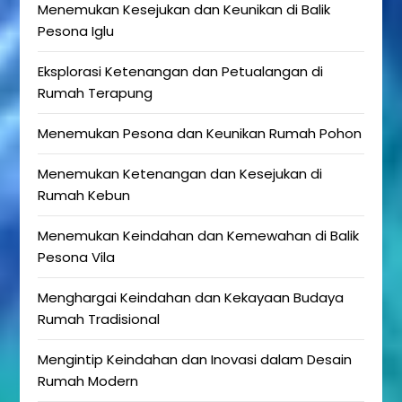
Menemukan Kesejukan dan Keunikan di Balik
Pesona Iglu
Eksplorasi Ketenangan dan Petualangan di
Rumah Terapung
Menemukan Pesona dan Keunikan Rumah Pohon
Menemukan Ketenangan dan Kesejukan di
Rumah Kebun
Menemukan Keindahan dan Kemewahan di Balik
Pesona Vila
Menghargai Keindahan dan Kekayaan Budaya
Rumah Tradisional
Mengintip Keindahan dan Inovasi dalam Desain
Rumah Modern