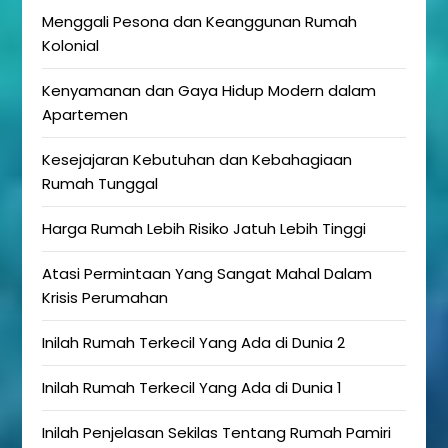
Menggali Pesona dan Keanggunan Rumah
Kolonial
Kenyamanan dan Gaya Hidup Modern dalam
Apartemen
Kesejajaran Kebutuhan dan Kebahagiaan
Rumah Tunggal
Harga Rumah Lebih Risiko Jatuh Lebih Tinggi
Atasi Permintaan Yang Sangat Mahal Dalam
Krisis Perumahan
Inilah Rumah Terkecil Yang Ada di Dunia 2
Inilah Rumah Terkecil Yang Ada di Dunia 1
Inilah Penjelasan Sekilas Tentang Rumah Pamiri