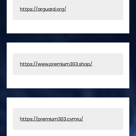
https://arguard.org/
https://www.premium303.shop/
https://premium303.cymru/