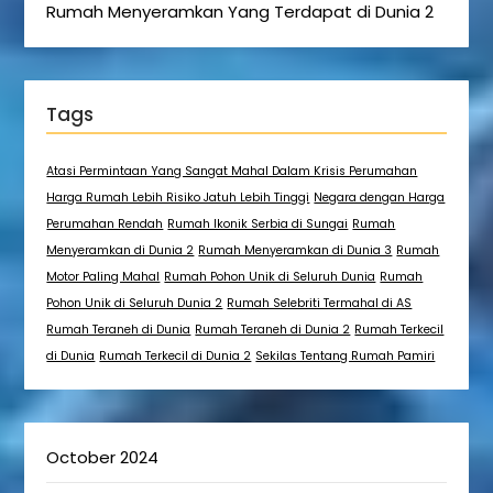
Rumah Menyeramkan Yang Terdapat di Dunia 2
Tags
Atasi Permintaan Yang Sangat Mahal Dalam Krisis Perumahan
Harga Rumah Lebih Risiko Jatuh Lebih Tinggi
Negara dengan Harga
Perumahan Rendah
Rumah Ikonik Serbia di Sungai
Rumah
Menyeramkan di Dunia 2
Rumah Menyeramkan di Dunia 3
Rumah
Motor Paling Mahal
Rumah Pohon Unik di Seluruh Dunia
Rumah
Pohon Unik di Seluruh Dunia 2
Rumah Selebriti Termahal di AS
Rumah Teraneh di Dunia
Rumah Teraneh di Dunia 2
Rumah Terkecil
di Dunia
Rumah Terkecil di Dunia 2
Sekilas Tentang Rumah Pamiri
October 2024