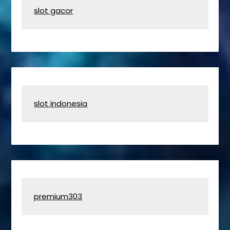
slot gacor
slot indonesia
premium303