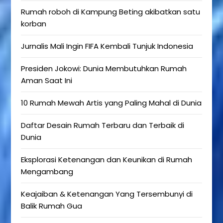
Rumah roboh di Kampung Beting akibatkan satu
korban
Jurnalis Mali Ingin FIFA Kembali Tunjuk Indonesia
Presiden Jokowi: Dunia Membutuhkan Rumah
Aman Saat Ini
10 Rumah Mewah Artis yang Paling Mahal di Dunia
Daftar Desain Rumah Terbaru dan Terbaik di
Dunia
Eksplorasi Ketenangan dan Keunikan di Rumah
Mengambang
Keajaiban & Ketenangan Yang Tersembunyi di
Balik Rumah Gua