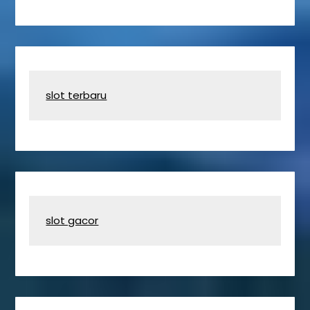
slot terbaru
slot gacor