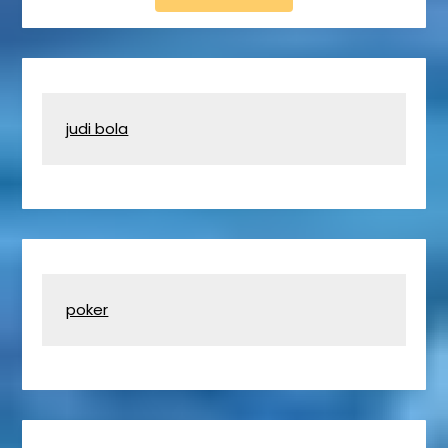
judi bola
poker