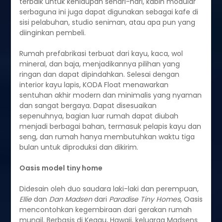
terbaik untuk kehidupan sehari-hari, kabin modular
serbaguna ini juga dapat digunakan sebagai kafe di
sisi pelabuhan, studio seniman, atau apa pun yang
diinginkan pembeli.
Rumah prefabrikasi terbuat dari kayu, kaca, wol
mineral, dan baja, menjadikannya pilihan yang
ringan dan dapat dipindahkan. Selesai dengan
interior kayu lapis, KODA Float menawarkan
sentuhan akhir modern dan minimalis yang nyaman
dan sangat bergaya. Dapat disesuaikan
sepenuhnya, bagian luar rumah dapat diubah
menjadi berbagai bahan, termasuk pelapis kayu dan
seng, dan rumah hanya membutuhkan waktu tiga
bulan untuk diproduksi dan dikirim.
Oasis model tiny home
Didesain oleh duo saudara laki-laki dan perempuan,
Ellie
dan
Dan Madsen
dari
Paradise Tiny Homes
, Oasis
mencontohkan kegembiraan dari gerakan rumah
mungil. Berbasis di Keaau, Hawaii, keluarga Madsens