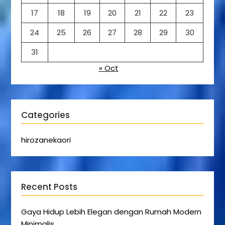
17
18
19
20
21
22
23
24
25
26
27
28
29
30
31
« Oct
Categories
hirozanekaori
Recent Posts
Gaya Hidup Lebih Elegan dengan Rumah Modern
Minimalis