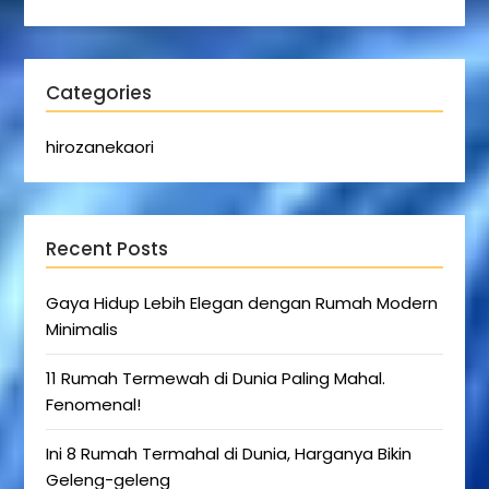
Categories
hirozanekaori
Recent Posts
Gaya Hidup Lebih Elegan dengan Rumah Modern
Minimalis
11 Rumah Termewah di Dunia Paling Mahal.
Fenomenal!
Ini 8 Rumah Termahal di Dunia, Harganya Bikin
Geleng-geleng