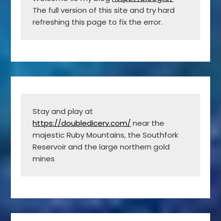
The full version of this site and try hard 
refreshing this page to fix the error.
Stay and play at 
https://doubledicerv.com/
 near the 
majestic Ruby Mountains, the Southfork 
Reservoir and the large northern gold 
mines