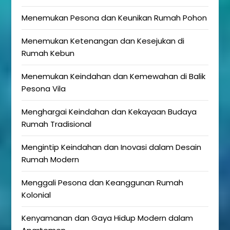
Menemukan Pesona dan Keunikan Rumah Pohon
Menemukan Ketenangan dan Kesejukan di
Rumah Kebun
Menemukan Keindahan dan Kemewahan di Balik
Pesona Vila
Menghargai Keindahan dan Kekayaan Budaya
Rumah Tradisional
Mengintip Keindahan dan Inovasi dalam Desain
Rumah Modern
Menggali Pesona dan Keanggunan Rumah
Kolonial
Kenyamanan dan Gaya Hidup Modern dalam