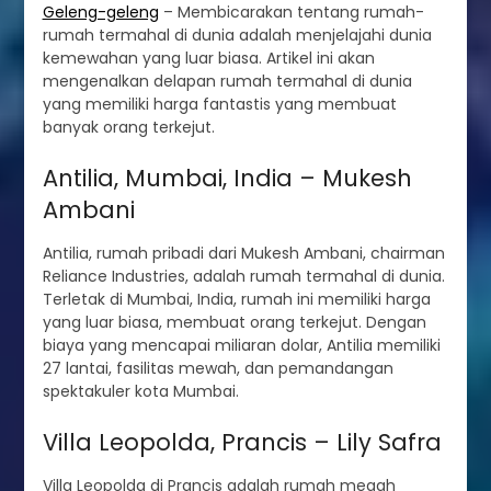
Geleng-geleng
– Membicarakan tentang rumah-
rumah termahal di dunia adalah menjelajahi dunia
kemewahan yang luar biasa. Artikel ini akan
mengenalkan delapan rumah termahal di dunia
yang memiliki harga fantastis yang membuat
banyak orang terkejut.
Antilia, Mumbai, India – Mukesh
Ambani
Antilia, rumah pribadi dari Mukesh Ambani, chairman
Reliance Industries, adalah rumah termahal di dunia.
Terletak di Mumbai, India, rumah ini memiliki harga
yang luar biasa, membuat orang terkejut. Dengan
biaya yang mencapai miliaran dolar, Antilia memiliki
27 lantai, fasilitas mewah, dan pemandangan
spektakuler kota Mumbai.
Villa Leopolda, Prancis – Lily Safra
Villa Leopolda di Prancis adalah rumah megah