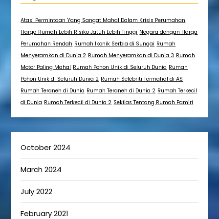
Atasi Permintaan Yang Sangat Mahal Dalam Krisis Perumahan
Harga Rumah Lebih Risiko Jatuh Lebih Tinggi
Negara dengan Harga
Perumahan Rendah
Rumah Ikonik Serbia di Sungai
Rumah
Menyeramkan di Dunia 2
Rumah Menyeramkan di Dunia 3
Rumah
Motor Paling Mahal
Rumah Pohon Unik di Seluruh Dunia
Rumah
Pohon Unik di Seluruh Dunia 2
Rumah Selebriti Termahal di AS
Rumah Teraneh di Dunia
Rumah Teraneh di Dunia 2
Rumah Terkecil
di Dunia
Rumah Terkecil di Dunia 2
Sekilas Tentang Rumah Pamiri
October 2024
March 2024
July 2022
February 2021