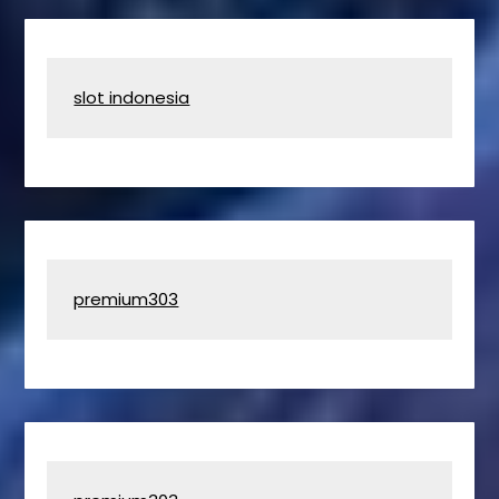
slot indonesia
premium303