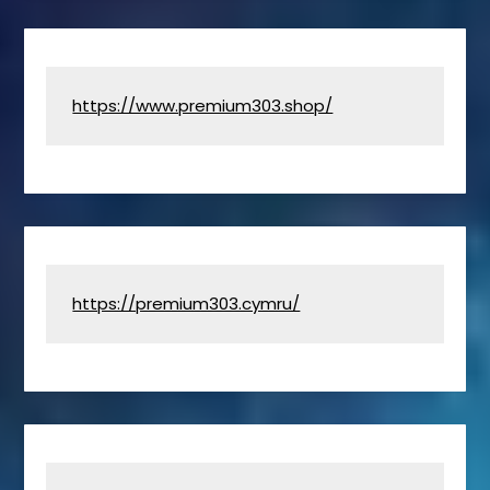
https://www.premium303.shop/
https://premium303.cymru/