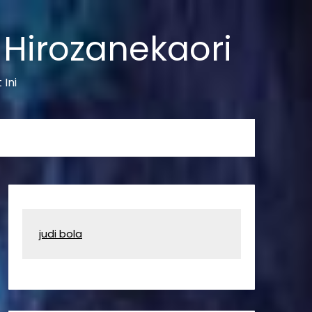
 Hirozanekaori
Ini
judi bola