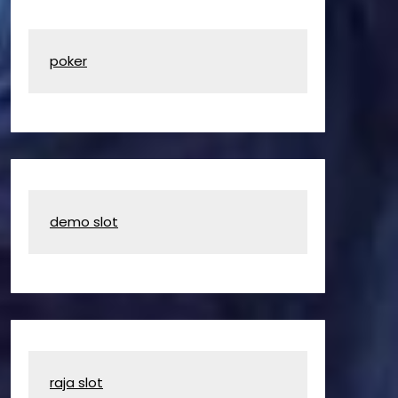
poker
demo slot
raja slot