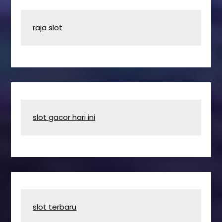
raja slot
slot gacor hari ini
slot terbaru