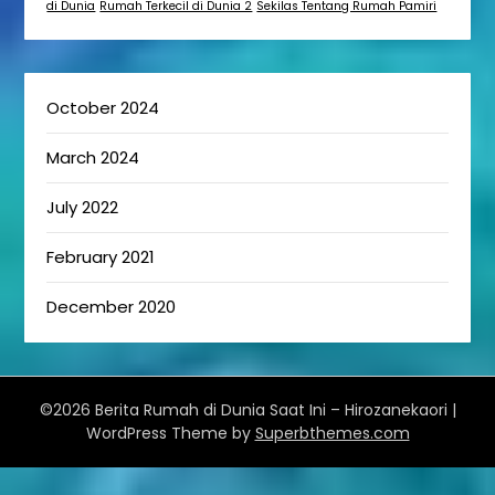
di Dunia
Rumah Terkecil di Dunia 2
Sekilas Tentang Rumah Pamiri
October 2024
March 2024
July 2022
February 2021
December 2020
©2026 Berita Rumah di Dunia Saat Ini – Hirozanekaori
|
WordPress Theme by
Superbthemes.com