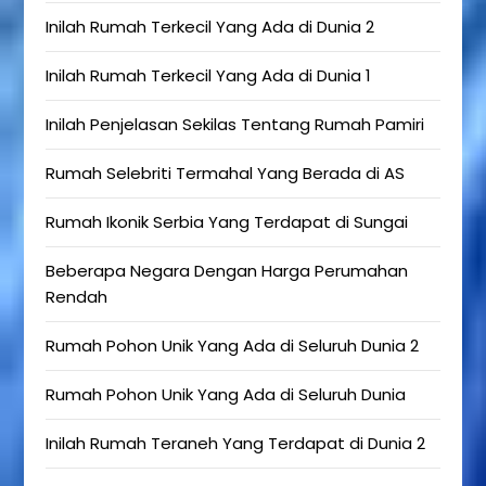
Inilah Rumah Terkecil Yang Ada di Dunia 2
Inilah Rumah Terkecil Yang Ada di Dunia 1
Inilah Penjelasan Sekilas Tentang Rumah Pamiri
Rumah Selebriti Termahal Yang Berada di AS
Rumah Ikonik Serbia Yang Terdapat di Sungai
Beberapa Negara Dengan Harga Perumahan
Rendah
Rumah Pohon Unik Yang Ada di Seluruh Dunia 2
Rumah Pohon Unik Yang Ada di Seluruh Dunia
Inilah Rumah Teraneh Yang Terdapat di Dunia 2