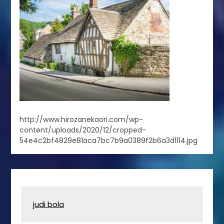
http://www.hirozanekaori.com/wp-
content/uploads/2020/12/cropped-
54e4c2bf4829e81aca7bc7b9a0389f2b6a3d1114.jpg
judi bola