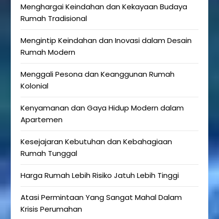
Menghargai Keindahan dan Kekayaan Budaya
Rumah Tradisional
Mengintip Keindahan dan Inovasi dalam Desain
Rumah Modern
Menggali Pesona dan Keanggunan Rumah
Kolonial
Kenyamanan dan Gaya Hidup Modern dalam
Apartemen
Kesejajaran Kebutuhan dan Kebahagiaan
Rumah Tunggal
Harga Rumah Lebih Risiko Jatuh Lebih Tinggi
Atasi Permintaan Yang Sangat Mahal Dalam
Krisis Perumahan