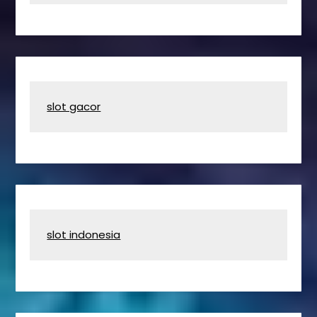
slot gacor
slot indonesia