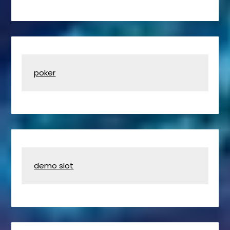
poker
demo slot