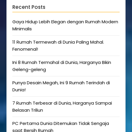
Recent Posts
Gaya Hidup Lebih Elegan dengan Rumah Modern
Minimalis
11 Rumah Termewah di Dunia Paling Mahal.
Fenomenal!
Ini 8 Rumah Termahal di Dunia, Harganya Bikin
Geleng-geleng
Punya Desain Megah, Ini 9 Rumah Terindah di
Dunia!
7 Rumah Terbesar di Dunia, Harganya Sampai
Belasan Triliun
PC Pertama Dunia Ditemukan Tidak Sengaja
saat Bersih Rumah