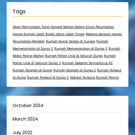
Tags
Atasi Permintaan Yang Sangat Mahal Dalam Krisis Perumahan
Harga Rumah Lebih Risiko Jatuh Lebih Tinggi
Negara dengan Harga
Perumahan Rendah
Rumah Ikonik Serbia di Sungai
Rumah
Menyeramkan di Dunia 2
Rumah Menyeramkan di Dunia 3
Rumah
Motor Paling Mahal
Rumah Pohon Unik di Seluruh Dunia
Rumah
Pohon Unik di Seluruh Dunia 2
Rumah Selebriti Termahal di AS
Rumah Teraneh di Dunia
Rumah Teraneh di Dunia 2
Rumah Terkecil
di Dunia
Rumah Terkecil di Dunia 2
Sekilas Tentang Rumah Pamiri
October 2024
March 2024
July 2022