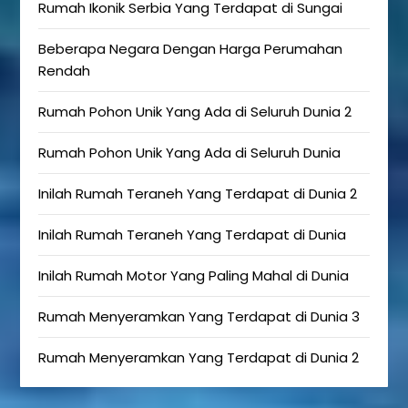
Rumah Ikonik Serbia Yang Terdapat di Sungai
Beberapa Negara Dengan Harga Perumahan
Rendah
Rumah Pohon Unik Yang Ada di Seluruh Dunia 2
Rumah Pohon Unik Yang Ada di Seluruh Dunia
Inilah Rumah Teraneh Yang Terdapat di Dunia 2
Inilah Rumah Teraneh Yang Terdapat di Dunia
Inilah Rumah Motor Yang Paling Mahal di Dunia
Rumah Menyeramkan Yang Terdapat di Dunia 3
Rumah Menyeramkan Yang Terdapat di Dunia 2