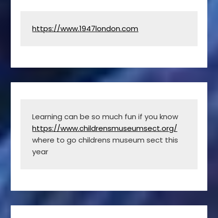
https://www.1947london.com
Learning can be so much fun if you know 
https://www.childrensmuseumsect.org/
where to go childrens museum sect this 
year