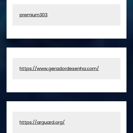
premium303
https://www.geradordesenha.com/
https://arguard.org/